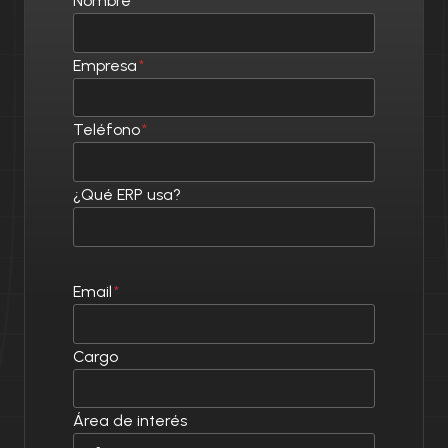
Nombre
*
C
A
:
Empresa
*
E
F
I
Teléfono
*
C
I
E
¿Qué ERP usa?
N
C
I
A
R
Email
*
E
A
L
Cargo
,
N
O
Área de interés
S
O