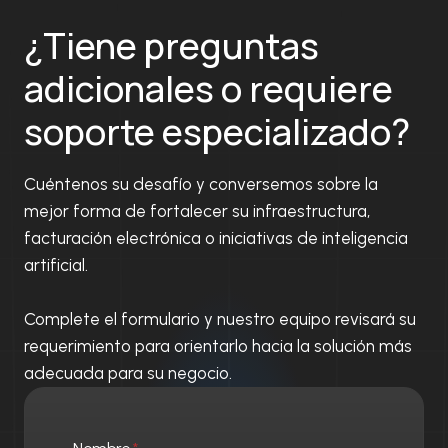
Y
A
O
¿Tiene preguntas
F
S
A
A
adicionales o requiere
C
L
T
R
soporte especializado?
U
E
R
T
A
O
C
Cuéntenos su desafío y conversemos sobre la
R
I
N
mejor forma de fortalecer su infraestructura,
Ó
O
facturación electrónica o iniciativas de inteligencia
N
M
artificial.
E
E
L
D
E
I
Complete el formulario y nuestro equipo revisará su
C
B
requerimiento para orientarlo hacia la solución más
T
L
R
adecuada para su negocio.
E
Ó
N
I