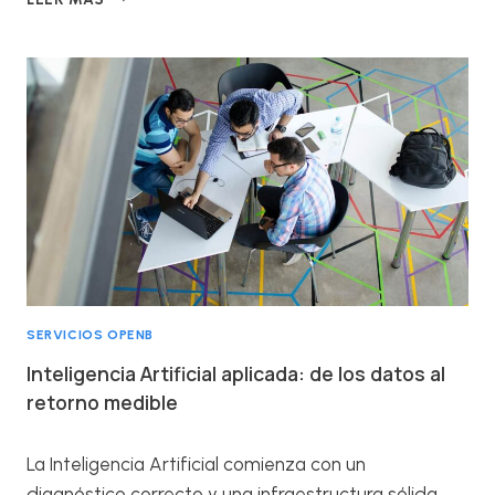
Ó
M
O
A
N
A
S
A
C
A
S
E
G
U
SERVICIOS OPENB
R
Ó
Inteligencia Artificial aplicada: de los datos al
S
retorno medible
U
F
A
La Inteligencia Artificial comienza con un
C
diagnóstico correcto y una infraestructura sólida.