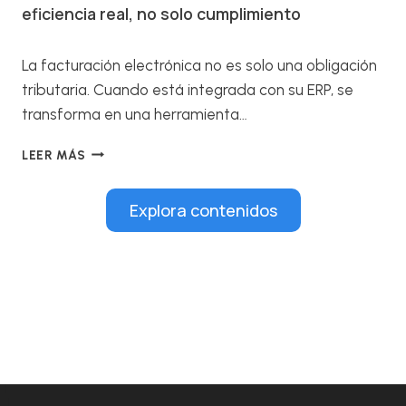
E
I
eficiencia real, no solo cumplimiento
L
C
A
I
M
A
La facturación electrónica no es solo una obligación
I
L
tributaria. Cuando está integrada con su ERP, se
G
A
transforma en una herramienta…
R
P
A
L
I
C
I
LEER MÁS
N
I
C
T
Ó
A
Explora contenidos
E
N
D
G
A
A
R
S
:
A
A
D
C
P
E
I
S
L
Ó
/
O
N
4
S
S
H
D
A
A
A
P
N
T