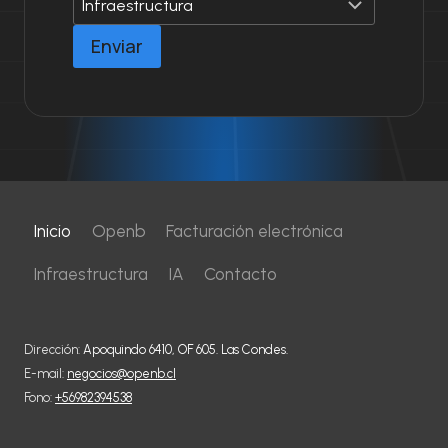
L
O
Enviar
C
U
M
P
L
I
M
I
E
Inicio
Openb
Facturación electrónica
N
T
Infraestructura
IA
Contacto
O
Dirección:
Apoquindo 6410, OF 605. Las Condes.
E-mail:
negocios@openb.cl
Fono:
+56982394538