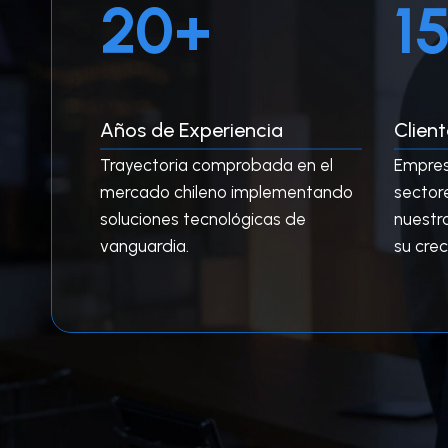
20+
1
0
5
+
0
+
Años de Experiencia
Clien
Trayectoria comprobada en el
Empres
mercado chileno implementando
sector
soluciones tecnológicas de
nuestr
vanguardia.
su crec