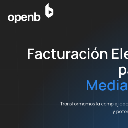
Saltar
al
contenido
Facturación El
p
Media
Transformamos la complejidad e
y poten