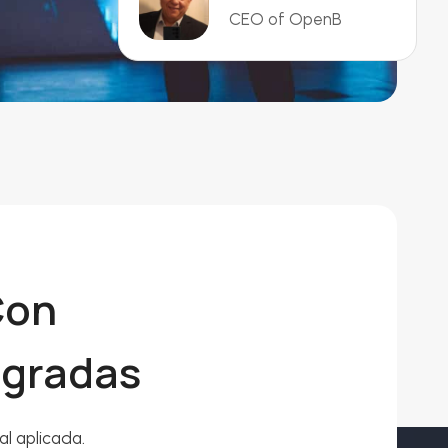
CEO of OpenB
Con
egradas
al aplicada.