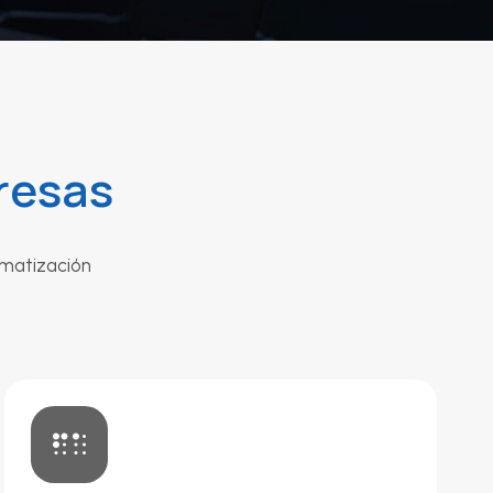
resas
omatización