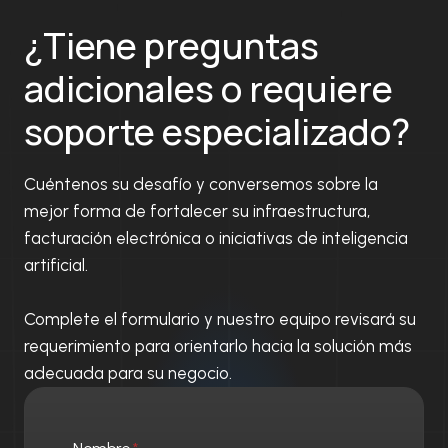
Y
A
O
¿Tiene preguntas
F
S
A
A
adicionales o requiere
C
L
T
R
soporte especializado?
U
E
R
T
A
O
C
Cuéntenos su desafío y conversemos sobre la
R
I
N
mejor forma de fortalecer su infraestructura,
Ó
O
facturación electrónica o iniciativas de inteligencia
N
M
artificial.
E
E
L
D
E
I
Complete el formulario y nuestro equipo revisará su
C
B
requerimiento para orientarlo hacia la solución más
T
L
R
adecuada para su negocio.
E
Ó
N
I