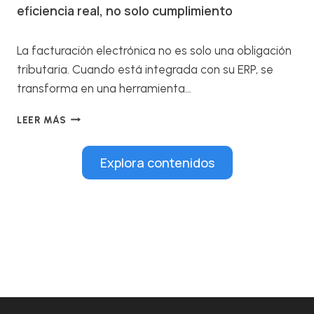
E
I
eficiencia real, no solo cumplimiento
L
C
A
I
M
A
La facturación electrónica no es solo una obligación
I
L
tributaria. Cuando está integrada con su ERP, se
G
A
transforma en una herramienta…
R
P
A
L
I
C
I
LEER MÁS
N
I
C
T
Ó
A
Explora contenidos
E
N
D
G
A
A
R
S
:
A
A
D
C
P
E
I
S
L
Ó
/
O
N
4
S
S
H
D
A
A
A
P
N
T