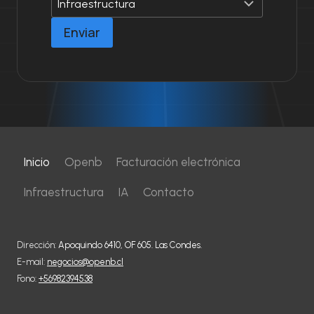
L
O
Enviar
C
U
M
P
L
I
M
I
E
Inicio
Openb
Facturación electrónica
N
T
Infraestructura
IA
Contacto
O
Dirección:
Apoquindo 6410, OF 605. Las Condes.
E-mail:
negocios@openb.cl
Fono:
+56982394538