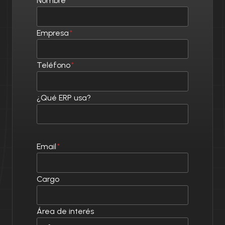
Nombre
*
C
A
:
Empresa
*
E
F
I
Teléfono
*
C
I
E
¿Qué ERP usa?
N
C
I
A
R
Email
*
E
A
L
Cargo
,
N
O
Área de interés
S
O