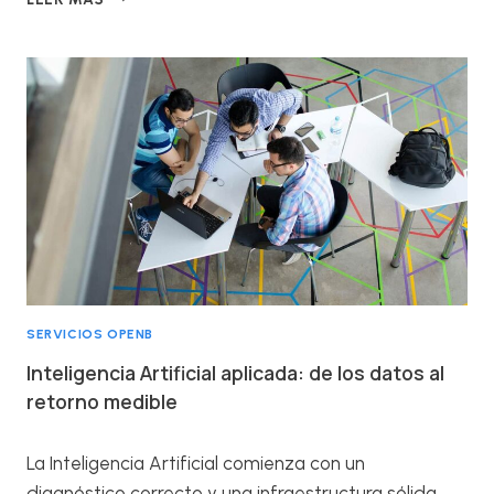
Ó
M
O
A
N
A
S
A
C
A
S
E
G
U
SERVICIOS OPENB
R
Ó
Inteligencia Artificial aplicada: de los datos al
S
retorno medible
U
F
A
La Inteligencia Artificial comienza con un
C
diagnóstico correcto y una infraestructura sólida.